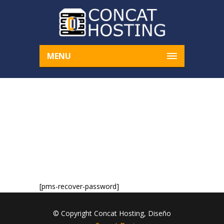
MENU
PASSWORD RESET
Home
Password Reset
[pms-recover-password]
© Copyright Concat Hosting, Diseño